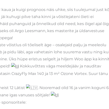
 kaua ja kuigi prognoos näis uhke, siis tuulejumal just k
i kuhugi pilve taha kinni ja võistlejateni õieti ei
 häid puhanguid ja õnnelikud olid need, kes õigel ajal õi
seks oli Argo Leesmann, kes masterite ja üldarvestuse
üppega!
õistlus oli tõeliselt äge – osalejaid palju ja meeleolu
b ja pidu läbi, aga vahetasin lohe suurema vastu ning ku
teine. Üks hüpe eristus selgelt ja hiljem Woo äpp ka kinni
ppeid!
Kokkuvõttes väga meeldejääv ja nauditav
sin CrazyFly Max 140 ja 13 m² Ozone Vortex. Suur tänu
eist 12 Lätist
. Nooremad olid 16 ja vanim koguni 6
hane igas vanuses sõitjale!
 sponsoritele: