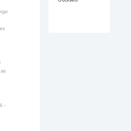
õige
ges
i
tas
5 –