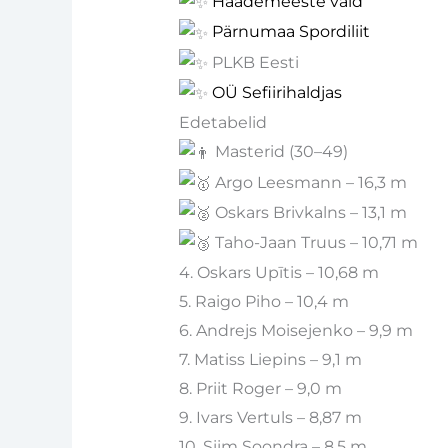
Häädemeeste vald
Pärnumaa Spordiliit
PLKB Eesti
OÜ Sefiirihaldjas
Edetabelid
Masterid (30–49)
Argo Leesmann – 16,3 m
Oskars Brivkalns – 13,1 m
Taho-Jaan Truus – 10,71 m
4. Oskars Upītis – 10,68 m
5. Raigo Piho – 10,4 m
6. Andrejs Moisejenko – 9,9 m
7. Matiss Liepins – 9,1 m
8. Priit Roger – 9,0 m
9. Ivars Vertuls – 8,87 m
10. Siim Soondra – 8,5 m