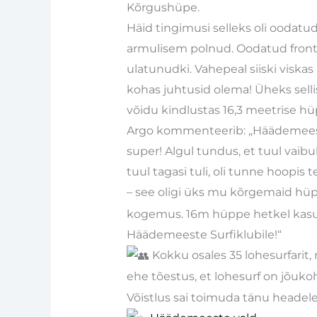
Kõrgushüpe.
Häid tingimusi selleks oli oodatud
armulisem polnud. Oodatud front jä
ulatunudki. Vahepeal siiski viskas
kohas juhtusid olema! Üheks selli
võidu kindlustas 16,3 meetrise h
Argo kommenteerib: „Häädemeeste v
super! Algul tundus, et tuul vaibu
tuul tagasi tuli, oli tunne hoopis 
– see oligi üks mu kõrgemaid hü
kogemus. 16m hüppe hetkel kasuta
Häädemeeste Surfiklubile!“
Kokku osales 35 lohesurfarit, n
ehe tõestus, et lohesurf on jõuko
Võistlus sai toimuda tänu headele