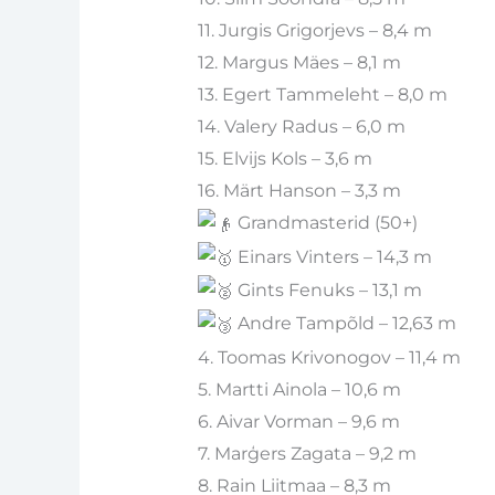
11. Jurgis Grigorjevs – 8,4 m
12. Margus Mäes – 8,1 m
13. Egert Tammeleht – 8,0 m
14. Valery Radus – 6,0 m
15. Elvijs Kols – 3,6 m
16. Märt Hanson – 3,3 m
Grandmasterid (50+)
Einars Vinters – 14,3 m
Gints Fenuks – 13,1 m
Andre Tampõld – 12,63 m
4. Toomas Krivonogov – 11,4 m
5. Martti Ainola – 10,6 m
6. Aivar Vorman – 9,6 m
7. Marģers Zagata – 9,2 m
8. Rain Liitmaa – 8,3 m