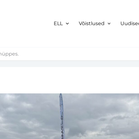
ELL
Võistlused
Uudise
shüppes.