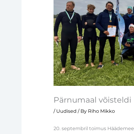
Pärnumaal võisteldi
/
Uudised
/ By
Riho Mikko
20. septembril toimus Häädemees