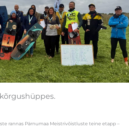
 kõrgushüppes.
te rannas Pärnumaa Meistrivõistluste teine etapp –