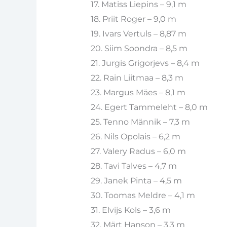
17. Matiss Liepins – 9,1 m
18. Priit Roger – 9,0 m
19. Ivars Vertuls – 8,87 m
20. Siim Soondra – 8,5 m
21. Jurgis Grigorjevs – 8,4 m
22. Rain Liitmaa – 8,3 m
23. Margus Mäes – 8,1 m
24. Egert Tammeleht – 8,0 m
25. Tenno Männik – 7,3 m
26. Nils Opolais – 6,2 m
27. Valery Radus – 6,0 m
28. Tavi Talves – 4,7 m
29. Janek Pinta – 4,5 m
30. Toomas Meldre – 4,1 m
31. Elvijs Kols – 3,6 m
32. Märt Hanson – 3,3 m