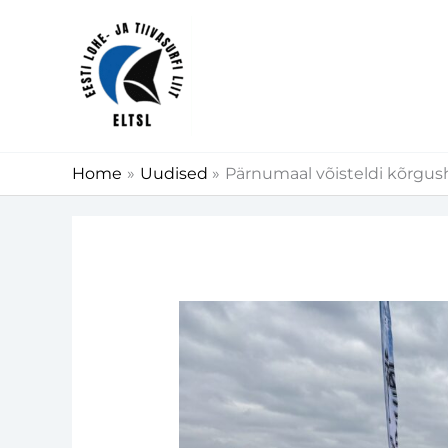
Skip
to
content
Home
Uudised
Pärnumaal võisteldi kõrgu